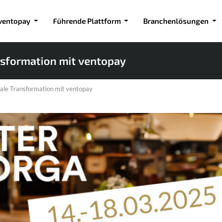
ventopay
Führende Plattform
Branchenlösungen
nsformation mit ventopay
le Transformation mit ventopay