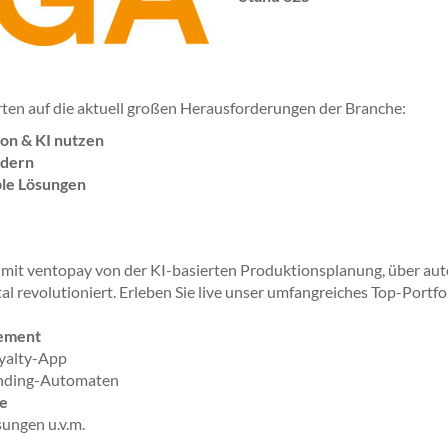
en auf die aktuell großen Herausforderungen der Branche:
ion & KI nutzen
rdern
ble Lösungen
 mit ventopay von der KI-basierten Produktionsplanung, über aut
 revolutioniert. Erleben Sie live unser umfangreiches Top-Portfol
ement
yalty-App
ending-Automaten
e
ungen u.v.m.