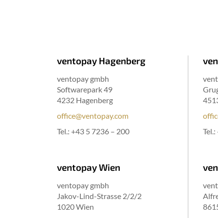
ventopay Hagenberg
ven
ventopay gmbh
ven
Softwarepark 49
Grug
4232 Hagenberg
451
office@ventopay.com
offi
Tel.:
+43 5 7236 – 200
Tel.:
ventopay Wien
ven
ventopay gmbh
ven
Jakov-Lind-Strasse 2/2/2
Alfr
1020 Wien
861