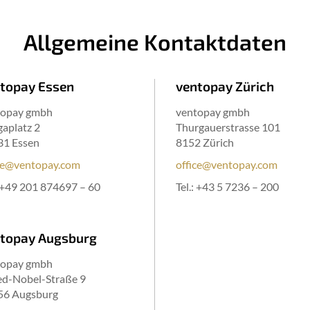
Allgemeine Kontaktdaten
topay Essen
ventopay Zürich
topay gmbh
ventopay gmbh
aplatz 2
Thurgauerstrasse 101
31 Essen
8152 Zürich
ce@ventopay.com
office@ventopay.com
+49 201 874697 – 60
Tel.:
+43 5 7236 – 200
topay Augsburg
topay gmbh
ed-Nobel-Straße 9
56 Augsburg