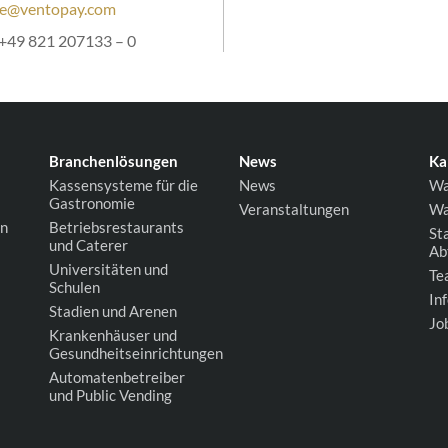
ce@ventopay.com
+49 821 207133 – 0
Branchenlösungen
News
Ka
Kassensysteme für die
News
Wa
Gastronomie
Veranstaltungen
Wa
on
Betriebsrestaurants
St
und Caterer
Ab
Universitäten und
Te
Schulen
In
Stadien und Arenen
Jo
Krankenhäuser und
Gesundheitseinrichtungen
Automatenbetreiber
und Public Vending