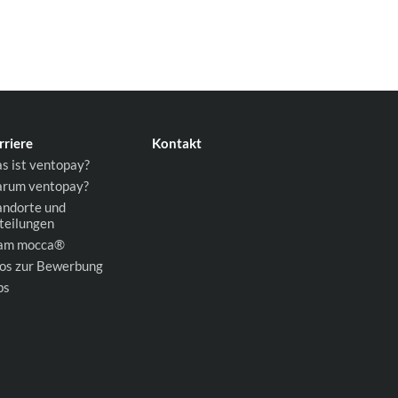
rriere
Kontakt
s ist ventopay?
rum ventopay?
andorte und
teilungen
am mocca®
fos zur Bewerbung
bs