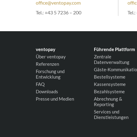
office@ventopay.com
offi
Tel.:
+43 5 7236 – 200
Tel.:
ventopay
Führende Plattform
Über ventopay
Zentrale
Datenverwaltung
Referenzen
Gäste-Kommunikati
Forschung und
Entwicklung
Bestellsysteme
FAQ
Kassensysteme
Downloads
Bezahlsysteme
Presse und Medien
Abrechnung &
Reporting
Services und
Dienstleistungen