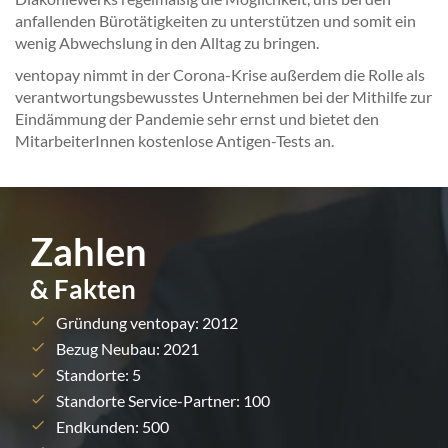
anfallenden Bürotätigkeiten zu unterstützen und somit ein
wenig Abwechslung in den Alltag zu bringen.
ventopay nimmt in der Corona-Krise außerdem die Rolle als
verantwortungsbewusstes Unternehmen bei der Mithilfe zur
Eindämmung der Pandemie sehr ernst und bietet den
MitarbeiterInnen kostenlose Antigen-Tests an.
Zahlen
& Fakten
Gründung ventopay: 2012
Bezug Neubau: 2021
Standorte: 5
Standorte Service-Partner: 100
Endkunden: 500