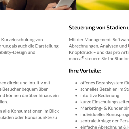
Steuerung von Stadien u
ne Kurzeinschulung von
Mit der Management-Software w
rung als auch die Darstellung
Abrechnungen, Analysen und 
bility-Design und
Knopfdruck – und das pro Arti
®
mocca
steuern Sie Ihr Stadion
Ihre Vorteile:
nen direkt und intuitiv mit
offenes Bezahlsystem fü
die Besucher bequem über
schnelles Bezahlen im S
und können darüber hinaus ein
intuitive Bedienung
len.
kurze Einschulungszeite
Marketing- & Kundenbi
 alle Konsumationen im Blick
individuelles Bonuspro
zuladen oder Bonuspunkte zu
zentrale Anlage der Pers
einfache Abrechnung & 