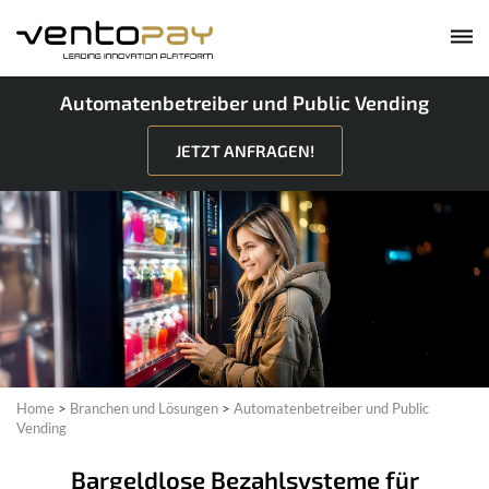
Automatenbetreiber und Public Vending
JETZT ANFRAGEN!
Home
>
Branchen und Lösungen
>
Automatenbetreiber und Public
Vending
Bargeldlose Bezahlsysteme für