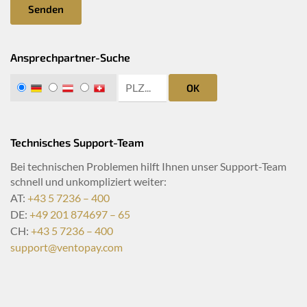
Senden
Ansprechpartner-Suche
zip search
DE
AT
CH
OK
Technisches Support-Team
Bei technischen Problemen hilft Ihnen unser Support-Team
schnell und unkompliziert weiter:
AT:
+43 5 7236 – 400
DE:
+49 201 874697 – 65
CH:
+43 5 7236 – 400
support@ventopay.com