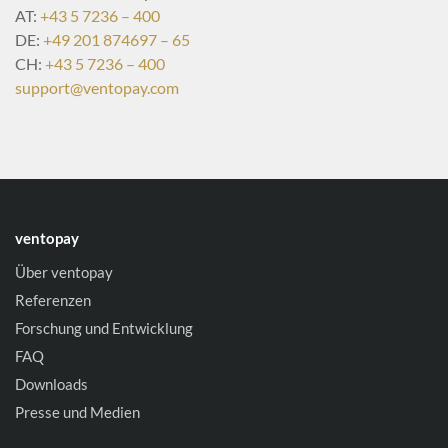
AT:
+43 5 7236 – 400
DE:
+49 201 874697 – 65
CH:
+43 5 7236 – 400
support@ventopay.com
ventopay
Über ventopay
Referenzen
Forschung und Entwicklung
FAQ
Downloads
Presse und Medien