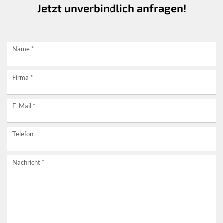
Jetzt unverbindlich anfragen!
Jetzt
Name
*
unverbindlich
Firma
*
anfragen!
E-Mail
*
Telefon
Nachricht
*