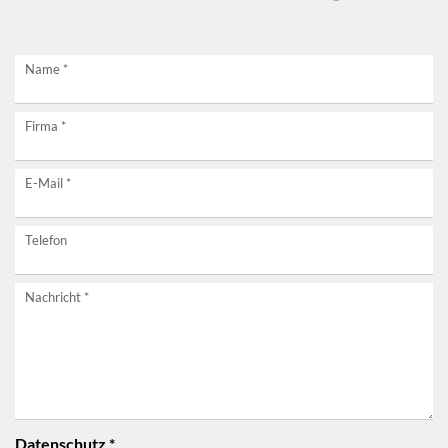
Jetzt
Name
*
unverbindlich
Firma
*
anfragen!
E-Mail
*
Telefon
Nachricht
*
Datenschutz
*