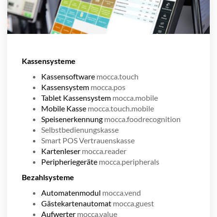
Kassensysteme
Kassensoftware
mocca.touch
Kassensystem
mocca.pos
Tablet Kassensystem
mocca.mobile
Mobile Kasse
mocca.touch.mobile
Speisenerkennung
mocca.foodrecognition
Selbstbedienungskasse
Smart POS Vertrauenskasse
Kartenleser
mocca.reader
Peripheriegeräte
mocca.peripherals
Bezahlsysteme
Automatenmodul
mocca.vend
Gästekartenautomat
mocca.guest
Aufwerter
mocca.value