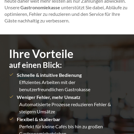
heute daher weit mehr leisten als nur Zahlungen abwickeln.
Unsere
Gastronomiekasse
unterstützt Sie dabei, Abläufe zu
optimieren, Fehler zu reduzieren und den Service für Ihre
Gäste nachhaltig zu verbessern.
Ihre Vorteile
auf einen Blick:
Schnelle & intuitive Bedienung
Effizientes Arbeiten mit der
benutzerfreundlichen Gastrokasse
Weniger Fehler, mehr Umsatz
Automatisierte Prozesse reduzieren Fehler &
steigern Umsätze
Flexibel & skalierbar
Perfekt für kleine Cafés bis hin zu großen
Gastronomiebetrieben